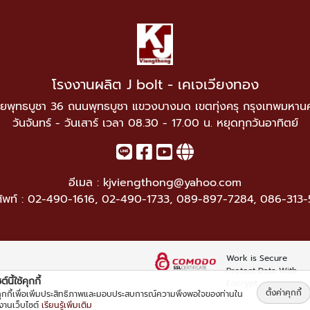
โรงงานผลิต J bolt - เคเจเวียงทอง
ยพุทธบูชา 36 ถนนพุทธบูชา แขวงบางมด เขตทุ่งครุ กรุงเทพมหาน
วันจันทร์ - วันเสาร์ เวลา 08.30 - 17.00 น. หยุดทุกวันอาทิตย์
อีเมล :
kjviengthong@yahoo.com
ัพท์ :
02-490-1616
,
02-490-1733
,
089-897-7284
,
086-313-
Work is Secure
Protect Data With
์นี้ใช้คุกกี้
Encrypt
ตั้งค่าคุกกี้
้คุกกี้เพื่อเพิ่มประสิทธิภาพและมอบประสบการณ์ความพึงพอใจของท่านใน
้งานเว็บไซต์
เรียนรู้เพิ่มเติม