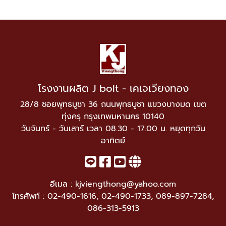
โรงงานผลิต J bolt - เคเจเวียงทอง
28/8 ซอยพุทธบูชา 36 ถนนพุทธบูชา แขวงบางมด เขต
ทุ่งครุ กรุงเทพมหานคร 10140
วันจันทร์ - วันเสาร์ เวลา 08.30 - 17.00 น. หยุดทุกวัน
อาทิตย์
อีเมล :
kjviengthong@yahoo.com
โทรศัพท์ :
02-490-1616
,
02-490-1733
,
089-897-7284
,
086-313-5913