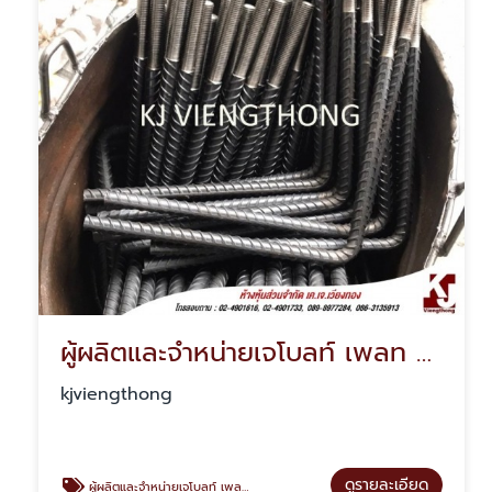
ผู้ผลิตและจำหน่ายเจโบลท์ เพลท ราคาโรงงาน
kjviengthong
ดูรายละเอียด
ผู้ผลิตและจำหน่ายเจโบลท์ เพลท ราคาโรงงาน