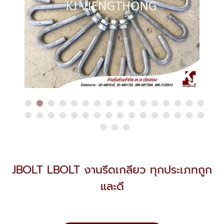
JBOLT LBOLT งานรีดเกลียว ทุกประเภทถูก
และดี