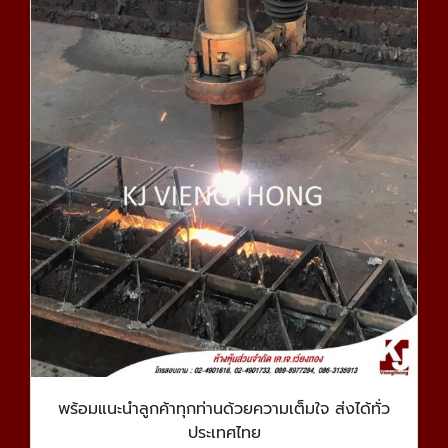
พร้อมแนะนำลูกค้าทุกท่านด้วยความเต็มใจ ส่งได้ทั่ว
ประเทศไทย