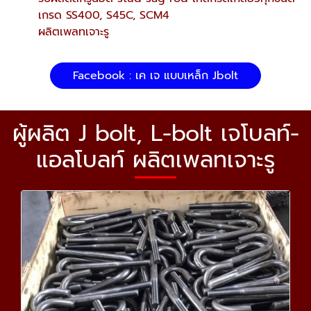
เกรด SS400, S45C, SCM4
ผลิตเพลทเจาะรู
Facebook : เค เจ แบบเหล็ก Jbolt
ผู้ผลิต J bolt, L-bolt เจโบลท์-
แอลโบลท์ ผลิตเพลทเจาะรู