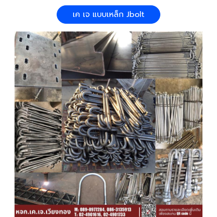
เค เจ แบบเหล็ก Jbolt