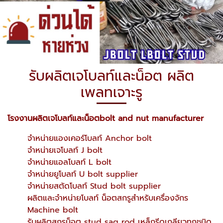
รับผลิตเจโบลท์และน็อต ผลิต
เพลทเจาะรู
โรงงานผลิตเจโบลท์และน็อตbolt and nut manufacturer
จำหน่ายแองเคอร์โบลท์ Anchor bolt
จำหน่ายเจโบลท์ J bolt
จำหน่ายแอลโบลท์ L bolt
จำหน่ายยูโบลท์ U bolt supplier
จำหน่ายสตัดโบลท์ Stud bolt supplier
ผลิตและจำหน่ายโบลท์ น็อตสกรูสำหรับเครื่องจักร
Machine bolt
รับผลิตสกรูน็อต stud sag rod เหล็กรีดเกลียวทุกชนิด