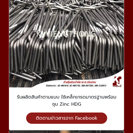
รับผลิตสินค้าตามแบบ ใช้เหล็กเกรดมาตรฐานพร้อม
ชุบ Zinc HDG
ติดตามข่าวสารจาก Facebook